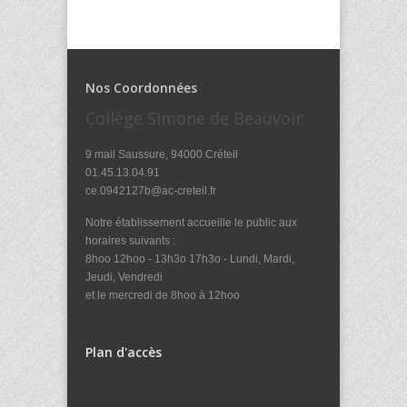
Nos Coordonnées
Collège Simone de Beauvoir
9 mail Saussure, 94000 Créteil
01.45.13.04.91
ce.0942127b@ac-creteil.fr
Notre établissement accueille le public aux
horaires suivants :
8hoo 12hoo - 13h3o 17h3o - Lundi, Mardi,
Jeudi, Vendredi
et le mercredi de 8hoo à 12hoo
Plan d'accès